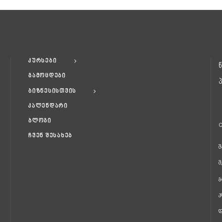
კურსები
გამოცდები
ბიზნესისთვის
კალენდარი
ბლოგი
C
ჩვენ შესახებ
შ
შ
გ
კ
დ