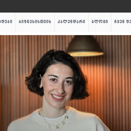
ცდები
ბიზნესისთვის
კალენდარი
ბლოგი
ჩვენ შ